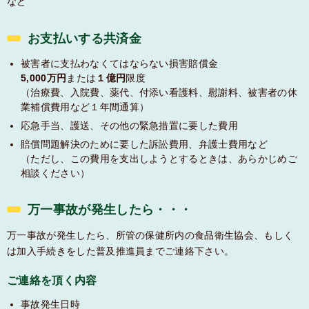
など
お支払いする共済金
被害者に支払わなくてはならない損害賠償金
5,000万円
または
１億円
限度
（治療費、入院費、薬代、付添い看護料、慰謝料、被害者の休
業補償費用など１年間通算）
応急手当、護送、その他の緊急措置に要した費用
賠償問題解決のために要した訴訟費用、弁護士費用など
（ただし、この費用を支出しようとするときは、あらかじめご
相談ください）
万一事故が発生したら・・・
万一事故が発生したら、所管の保健所内の食品衛生協会、もしく
は加入手続きをした普及推進員までご連絡下さい。
ご連絡を頂く内容
事故発生日時