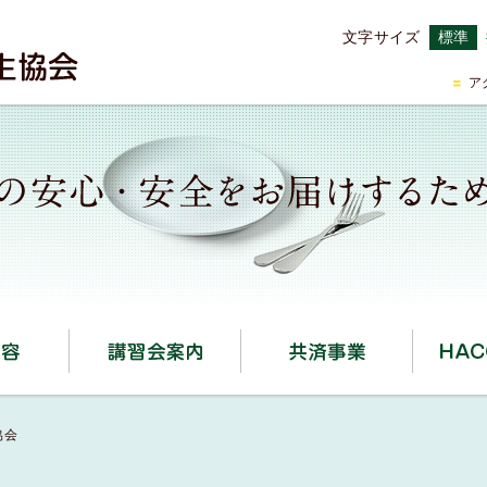
文字サイズ
標準
ア
事業内容
講習会案内
共済事業
協会