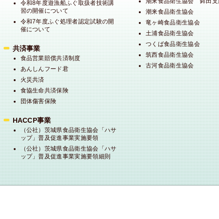
潮来食品衛生協会 鉾田支
令和8年度遊漁船ふぐ取扱者技術講
習の開催について
潮来食品衛生協会
令和7年度ふぐ処理者認定試験の開
竜ヶ崎食品衛生協会
催について
土浦食品衛生協会
つくば食品衛生協会
共済事業
筑西食品衛生協会
食品営業賠償共済制度
古河食品衛生協会
あんしんフード君
火災共済
食協生命共済保険
団体傷害保険
HACCP事業
（公社）茨城県食品衛生協会「ハサ
ップ」普及促進事業実施要領
（公社）茨城県食品衛生協会「ハサ
ップ」普及促進事業実施要領細則