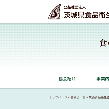
本文へ
協会紹介
トップページ
>
各協会一覧
>
筑西食品衛生