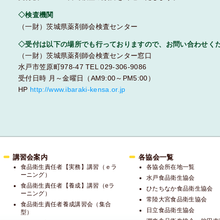
◇検査機関
（一財）茨城県薬剤師会検査センター
◇受付は以下の場所でも行っておりますので、お問い合わせく
（一財）茨城県薬剤師会検査センター窓口
水戸市笠原町978-47 TEL 029-306-9086
受付日時 月～金曜日（AM9:00～PM5:00）
HP
http://www.ibaraki-kensa.or.jp
講習会案内
各協会一覧
食品衛生責任者【実務】講習（ｅラ
各協会所在地一覧
ーニング）
水戸食品衛生協会
食品衛生責任者【養成】講習（eラ
ひたちなか食品衛生協会
ーニング）
常陸大宮食品衛生協会
食品衛生責任者養成講習会（集合
日立食品衛生協会
型）