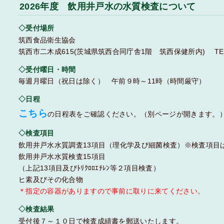
2026年度 飲用井戸水の水質検査について
◇受付場所
筑西食品衛生協会
筑西市二木成615(茨城県筑西合同庁舎1階 筑西保健所内) TEL 02
◇受付曜日・時間
毎週月曜日（祝日は除く） 午前９時～11時（時間厳守）
◇日程
こちら
の日程表をご確認ください。（別ページが開きます。
◇検査項目
飲用井戸水水質調査13項目（理化学及び細菌検査）※検査項目
飲用井戸水水質検査15項目
（上記13項目及びﾄﾘｸﾛﾛｴﾁﾚﾝ等２項目検査）
ヒ素及びその化合物
＊指定の容器がありますので事前に取りに来てください。
◇検査結果
受付後７～１０日で検査成績書を郵送いたします。