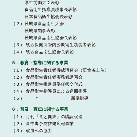
厚生労働大臣表彰
食品衛生指導員理事長表彰
日本食品衛生協会長表彰
（２）茨城県食品衛生大会
茨城県知事表彰
茨城県食品衛生協会長表彰
（３） 筑西保健所管内公衆衛生功労者表彰
（４） 筑西食品衛生協会長表彰
５．教育・指導に関する事業
（１） 食品衛生責任者養成講習会（茨食協主催）
（２） 食品衛生責任者実務者講習会
（３） 食品衛生推進員委任状交付式
（４） 食品衛生指導員による巡回指導
（５） 〃 新規指導
６．普及・宣伝に関する事業
（１） 月刊『食と健康』の購読促進
（２） 食中毒予防啓発広報事業
（３） 献血への協力