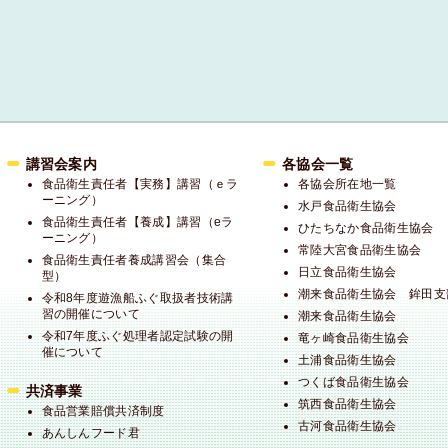
講習会案内
各協会一覧
食品衛生責任者【実務】講習（ｅラ
各協会所在地一覧
ーニング）
水戸食品衛生協会
食品衛生責任者【養成】講習（eラ
ひたちなか食品衛生協会
ーニング）
常陸大宮食品衛生協会
食品衛生責任者養成講習会（集合
日立食品衛生協会
型）
潮来食品衛生協会 鉾田支
令和8年度遊漁船ふぐ取扱者技術講
習の開催について
潮来食品衛生協会
令和7年度ふぐ処理者認定試験の開
竜ヶ崎食品衛生協会
催について
土浦食品衛生協会
つくば食品衛生協会
共済事業
筑西食品衛生協会
食品営業賠償共済制度
古河食品衛生協会
あんしんフード君