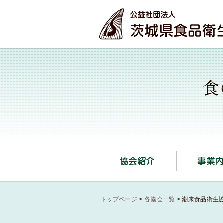
本文へ
協会紹介
トップページ
>
各協会一覧
>
潮来食品衛生