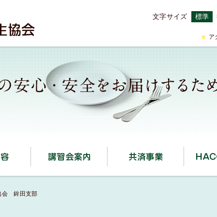
文字サイズ
標準
ア
事業内容
講習会案内
共済事業
協会 鉾田支部