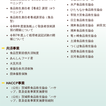
ーニング）
水戸食品衛生協会
食品衛生責任者【養成】講習（eラ
ひたちなか食品衛生協会
ーニング）
常陸大宮食品衛生協会
食品衛生責任者養成講習会（集合
日立食品衛生協会
型）
潮来食品衛生協会 鉾田支
令和8年度遊漁船ふぐ取扱者技術講
習の開催について
潮来食品衛生協会
令和7年度ふぐ処理者認定試験の開
竜ヶ崎食品衛生協会
催について
土浦食品衛生協会
つくば食品衛生協会
共済事業
筑西食品衛生協会
食品営業賠償共済制度
古河食品衛生協会
あんしんフード君
火災共済
食協生命共済保険
団体傷害保険
HACCP事業
（公社）茨城県食品衛生協会「ハサ
ップ」普及促進事業実施要領
（公社）茨城県食品衛生協会「ハサ
ップ」普及促進事業実施要領細則