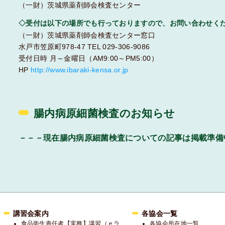
（一財）茨城県薬剤師会検査センター
◇受付は以下の場所でも行っておりますので、お問い合わせく
（一財）茨城県薬剤師会検査センター窓口
水戸市笠原町978-47 TEL 029-306-9086
受付日時 月～金曜日（AM9:00～PM5:00）
HP
http://www.ibaraki-kensa.or.jp
腸内病原細菌検査のお知らせ
－－－現在腸内病原細菌検査についての記事は掲載準備
講習会案内
各協会一覧
食品衛生責任者【実務】講習（ｅラ
各協会所在地一覧