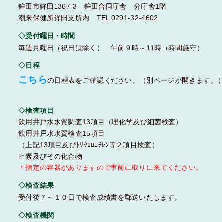
鉾田市鉾田1367-3 鉾田合同庁舎 分庁舎1階
潮来保健所鉾田支所内 TEL 0291-32-4602
◇受付曜日・時間
毎週月曜日（祝日は除く） 午前９時～11時（時間厳守）
◇日程
こちら
の日程表をご確認ください。（別ページが開きます。
◇検査項目
飲用井戸水水質調査13項目（理化学及び細菌検査）
飲用井戸水水質検査15項目
（上記13項目及びﾄﾘｸﾛﾛｴﾁﾚﾝ等２項目検査）
ヒ素及びその化合物
＊指定の容器がありますので事前に取りに来てください。
◇検査結果
受付後７～１０日で検査成績書を郵送いたします。
◇検査機関