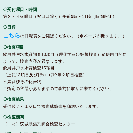
◇受付曜日・時間
第２・４火曜日（祝日は除く）午前9時～11時（時間厳守）
◇日程
こちら
の日程表をご確認ください。（別ページが開きます。）
◇検査項目
飲用井戸水水質調査13項目（理化学及び細菌検査）※使用目的に
よって、検査内容が異なります。
飲用井戸水水質検査15項目
（上記13項目及びﾄﾘｸﾛﾛｴﾁﾚﾝ等２項目検査）
ヒ素及びその化合物
＊指定の容器がありますので事前に取りに来てください。
◇検査結果
受付後７～１０日で検査成績書を郵送いたします。
◇検査機関
（一財）茨城県薬剤師会検査センター