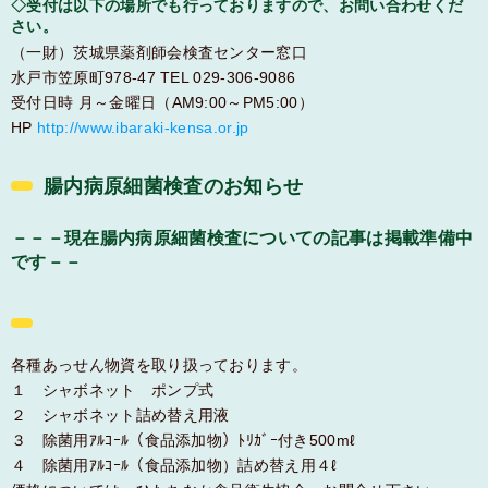
◇受付は以下の場所でも行っておりますので、お問い合わせくだ
さい。
（一財）茨城県薬剤師会検査センター窓口
水戸市笠原町978-47 TEL 029-306-9086
受付日時 月～金曜日（AM9:00～PM5:00）
HP
http://www.ibaraki-kensa.or.jp
腸内病原細菌検査のお知らせ
－－－現在腸内病原細菌検査についての記事は掲載準備中
です－－
各種あっせん物資を取り扱っております。
１ シャボネット ポンプ式
２ シャボネット詰め替え用液
３ 除菌用ｱﾙｺｰﾙ（食品添加物）ﾄﾘｶﾞｰ付き500mℓ
４ 除菌用ｱﾙｺｰﾙ（食品添加物）詰め替え用４ℓ