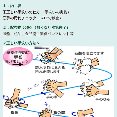
１．内 容
①正しい手洗いの仕方
（手洗いの実践）
②手の汚れチェック
（ATPで検査）
２．配布物 500ケ（無くなり次第終了）
風船、粗品、食品衛生関係パンフレット等
＜正しい手洗い方法＞